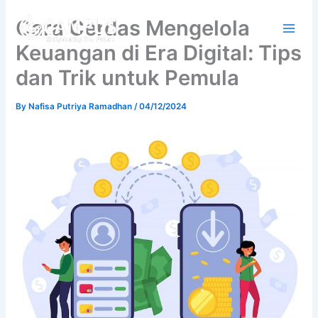
Skip
Cara Cerdas Mengelola
to
content
Keuangan di Era Digital: Tips
dan Trik untuk Pemula
By
Nafisa Putriya Ramadhan
/
04/12/2024