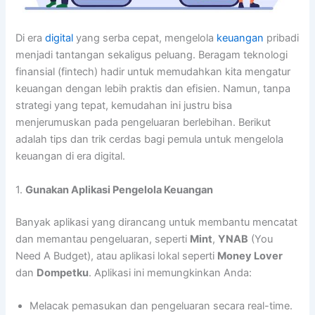
Di era
digital
yang serba cepat, mengelola
keuangan
pribadi
menjadi tantangan sekaligus peluang. Beragam teknologi
finansial (fintech) hadir untuk memudahkan kita mengatur
keuangan dengan lebih praktis dan efisien. Namun, tanpa
strategi yang tepat, kemudahan ini justru bisa
menjerumuskan pada pengeluaran berlebihan. Berikut
adalah tips dan trik cerdas bagi pemula untuk mengelola
keuangan di era digital.
1.
Gunakan Aplikasi Pengelola Keuangan
Banyak aplikasi yang dirancang untuk membantu mencatat
dan memantau pengeluaran, seperti
Mint
,
YNAB
(You
Need A Budget), atau aplikasi lokal seperti
Money Lover
dan
Dompetku
. Aplikasi ini memungkinkan Anda:
Melacak pemasukan dan pengeluaran secara real-time.