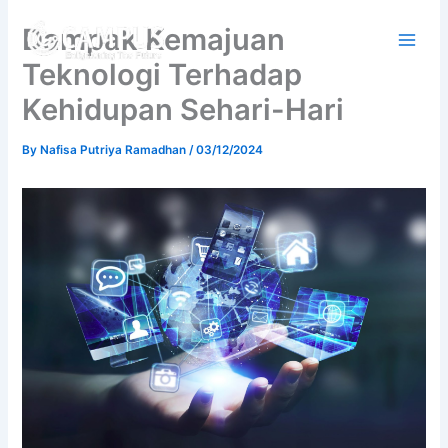
Skip
Dampak Kemajuan
to
content
Teknologi Terhadap
Kehidupan Sehari-Hari
By
Nafisa Putriya Ramadhan
/
03/12/2024