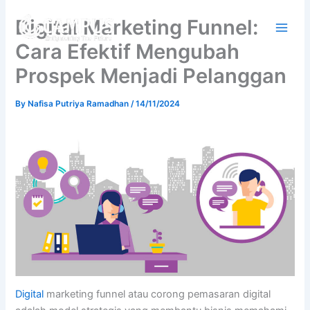
Skip
Digital Marketing Funnel:
to
content
Cara Efektif Mengubah
Prospek Menjadi Pelanggan
By
Nafisa Putriya Ramadhan
/
14/11/2024
Digital
marketing funnel atau corong pemasaran digital