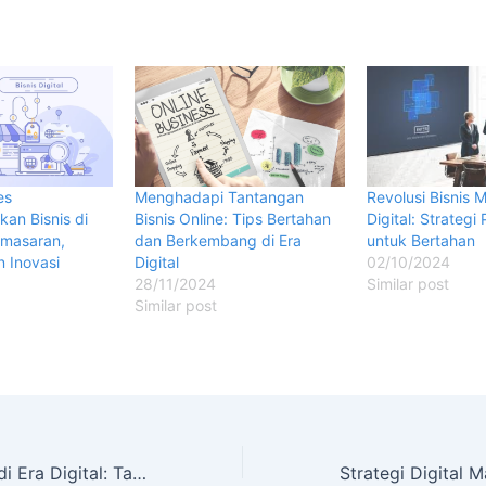
es
Menghadapi Tantangan
Revolusi Bisnis M
n Bisnis di
Bisnis Online: Tips Bertahan
Digital: Strateg
Pemasaran,
dan Berkembang di Era
untuk Bertahan
n Inovasi
Digital
02/10/2024
28/11/2024
Similar post
Similar post
Keamanan Siber di Era Digital: Tantangan dan Solusi