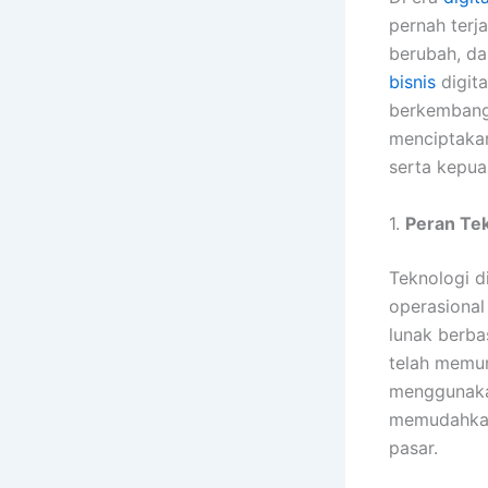
pernah terj
berubah, da
bisnis
digita
berkembang 
menciptakan
serta kepua
1.
Peran Te
Teknologi d
operasional
lunak berbas
telah memu
menggunakan
memudahkan
pasar.