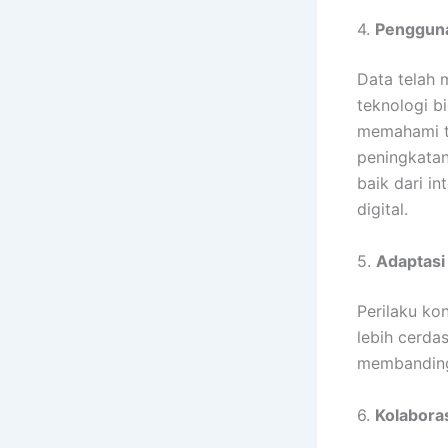
4.
Pengguna
Data telah 
teknologi b
memahami t
peningkatan
baik dari i
digital.
5.
Adaptasi
Perilaku ko
lebih cerda
membanding
6.
Kolaboras