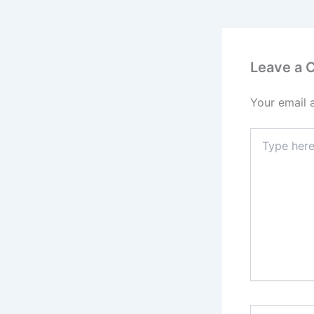
Leave a
Your email 
Type
here..
Name*