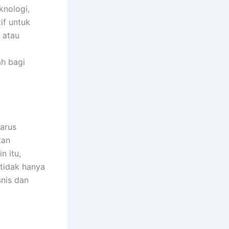
knologi,
if untuk
 atau
ah bagi
arus
tan
n itu,
tidak hanya
snis dan