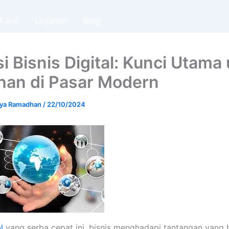
 Kami
Layanan
Blog
i Bisnis Digital: Kunci Utama
han di Pasar Modern
riya Ramadhan
/
22/10/2024
l
yang serba cepat ini, bisnis menghadapi tantangan yang