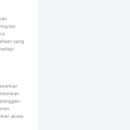
nkan
tegrasi
ara
sahaan yang
ghadapi
nawarkan
emberikan
elanggan.
umen
nkan akses