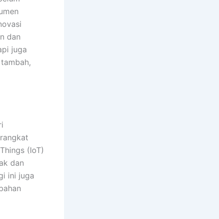
sumen
novasi
an dan
pi juga
i tambah,
i
erangkat
 Things (IoT)
ak dan
 ini juga
ubahan