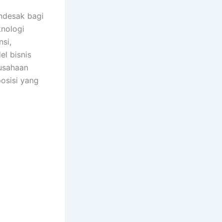
endesak bagi
nologi
si,
l bisnis
rusahaan
osisi yang