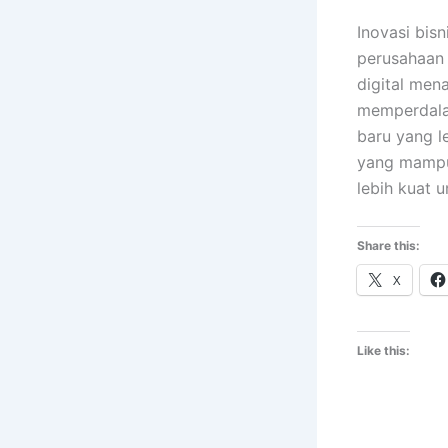
Inovasi bis
perusahaan 
digital men
memperdala
baru yang l
yang mampu 
lebih kuat 
Share this:
X
Like this: