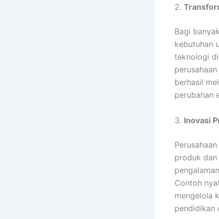
2.
Transform
Bagi banyak
kebutuhan u
teknologi d
perusahaan 
berhasil me
perubahan e
3.
Inovasi P
Perusahaan 
produk dan 
pengalaman 
Contoh nya
mengelola k
pendidikan 