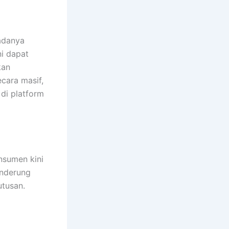
adanya
ni dapat
kan
cara masif,
 di platform
nsumen kini
enderung
tusan.