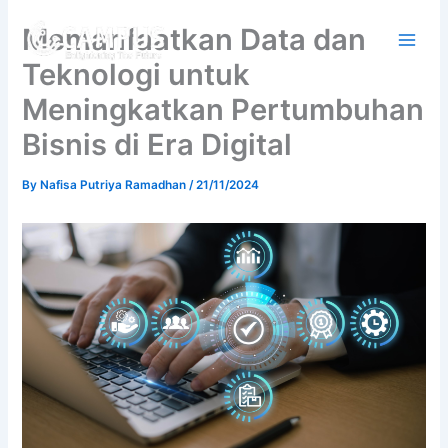
Skip
Memanfaatkan Data dan
to
content
Teknologi untuk
Meningkatkan Pertumbuhan
Bisnis di Era Digital
By
Nafisa Putriya Ramadhan
/
21/11/2024