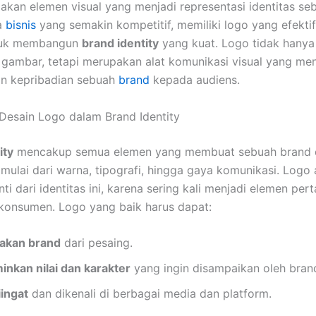
kan elemen visual yang menjadi representasi identitas se
a
bisnis
yang semakin kompetitif, memiliki logo yang efekti
tuk membangun
brand identity
yang kuat. Logo tidak hanya
 gambar, tetapi merupakan alat komunikasi visual yang m
 dan kepribadian sebuah
brand
kepada audiens.
Desain Logo dalam Brand Identity
ity
mencakup semua elemen yang membuat sebuah brand d
, mulai dari warna, tipografi, hingga gaya komunikasi. Logo
ti dari identitas ini, karena sering kali menjadi elemen pe
h konsumen. Logo yang baik harus dapat:
kan brand
dari pesaing.
nkan nilai dan karakter
yang ingin disampaikan oleh bran
ingat
dan dikenali di berbagai media dan platform.