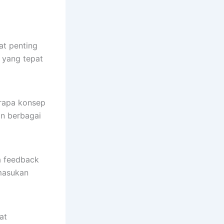
at penting
 yang tepat
erapa konsep
an berbagai
a feedback
 masukan
at