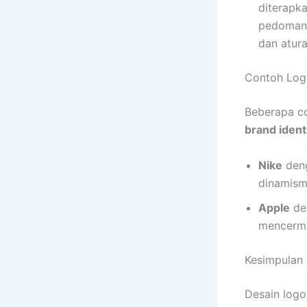
diterapk
pedoman 
dan atura
Contoh Log
Beberapa co
brand ident
Nike
deng
dinamism
Apple
den
mencermi
Kesimpulan
Desain log