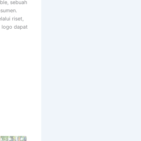
able, sebuah
nsumen.
lui riset,
 logo dapat