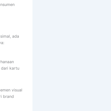
konsumen
simal, ada
ya:
erhanaan
dari kartu
lemen visual
i brand