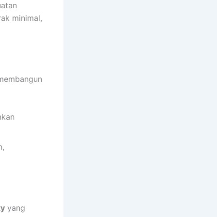
uatan
ak minimal,
l membangun
nkan
n,
ty
yang