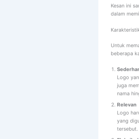
Kesan ini s
dalam memil
Karakterist
Untuk mem
beberapa ka
Sederha
Logo yang
juga memu
nama hing
Relevan
Logo har
yang dig
tersebut.