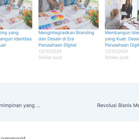
ting yang
Mengintegrasikan Branding
Membangun Ident
angun Identitas
dan Desain di Era
yang Kuat: Desa
uat
Perusahaan Digital
Perusahaan Digi
12/10/2024
12/10/2024
Similar post
Similar post
Pentingnya Kepemimpinan yang Adaptif dalam Mengelola Bisnis Modern
 Comment