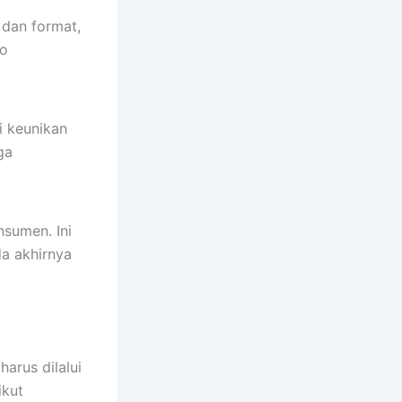
 dan format,
go
i keunikan
ga
sumen. Ini
da akhirnya
harus dilalui
ikut