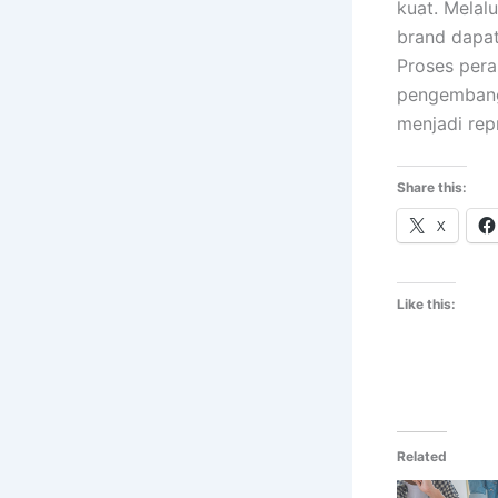
kuat. Melal
brand dapat
Proses pera
pengembanga
menjadi repr
Share this:
X
Like this:
Related