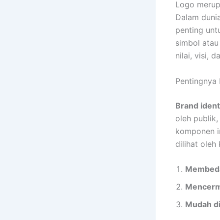
Logo merupa
Dalam duni
penting un
simbol atau
nilai, visi,
Pentingnya 
Brand ident
oleh publik
komponen in
dilihat ole
Membeda
Mencermi
Mudah di