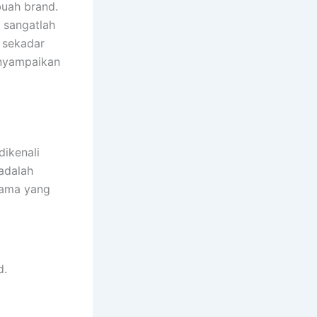
buah brand.
f sangatlah
 sekadar
enyampaikan
ikenali
 adalah
rtama yang
d.