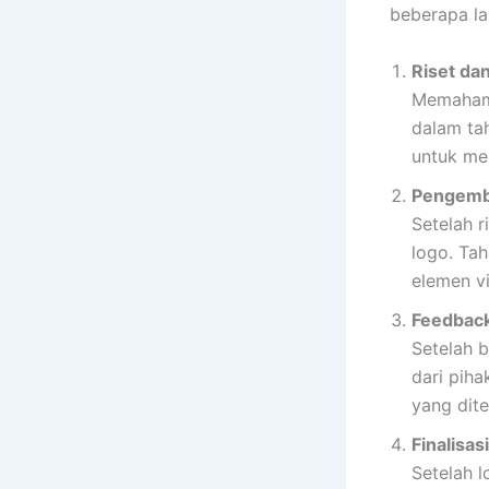
beberapa la
Riset dan
Memahami 
dalam ta
untuk me
Pengemb
Setelah 
logo. Ta
elemen vi
Feedback
Setelah 
dari piha
yang dit
Finalisas
Setelah l