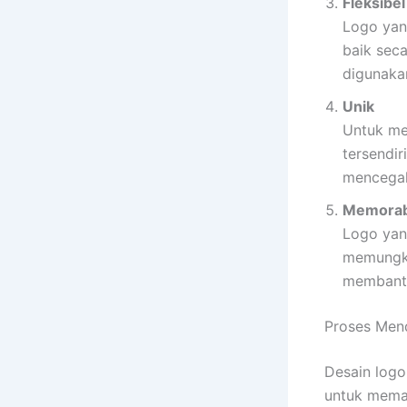
Fleksibel
Logo yan
baik seca
digunakan
Unik
Untuk men
tersendir
mencegah
Memorab
Logo yan
memungkin
membantu
Proses Mend
Desain logo 
untuk mema