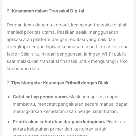
6.
Keamanan dalam Transaksi Digital
Dengan kemudahan teknologi, keamanan transaksi digital
menjadi prioritas utama. Pastikan selalu menggunakan
aplikasi atau platform dengan reputasi yang baik dan
dilengkapi dengan lapisan keamanan seperti otentikasi dua
faktor. Selain itu, hindari penggunaan jaringan Wi-Fi publik
saat melakukan transaksi finansial untuk mengurangi risiko
kebocoran data.
7.
Tips Mengatur Keuangan Pribadi dengan Bijak
Catat setiap pengeluaran
: Meskipun aplikasi dapat
membantu, mencatat pengeluaran secara manual dapat
meningkatkan kesadaran akan pengeluaran harian.
Prioritaskan kebutuhan daripada keinginan
: Pisahkan
antara kebutuhan primer dan keinginan untuk