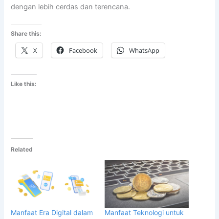
dengan lebih cerdas dan terencana.
Share this:
X
Facebook
WhatsApp
Like this:
Related
Manfaat Era Digital dalam
Manfaat Teknologi untuk