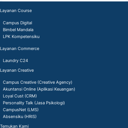
Layanan Course
Campus Digital
Bimbel Mandala
LPK Kompetensiku
Layanan Commerce
Laundry C24
Layanan Creative
Campus Creative (Creative Agency)
Akuntansi Online (Aplikasi Keuangan)
Loyal Cust (CRM)
Personality Talk (Jasa Psikologi)
CampusNet (LMS)
Absensiku (HRIS)
Temukan Kami