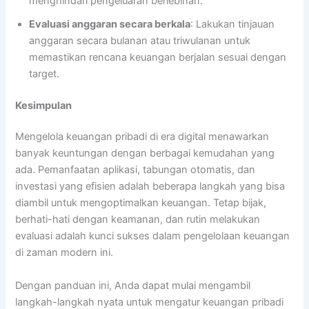
menghindari pengeluaran berlebihan.
Evaluasi anggaran secara berkala
: Lakukan tinjauan
anggaran secara bulanan atau triwulanan untuk
memastikan rencana keuangan berjalan sesuai dengan
target.
Kesimpulan
Mengelola keuangan pribadi di era digital menawarkan
banyak keuntungan dengan berbagai kemudahan yang
ada. Pemanfaatan aplikasi, tabungan otomatis, dan
investasi yang efisien adalah beberapa langkah yang bisa
diambil untuk mengoptimalkan keuangan. Tetap bijak,
berhati-hati dengan keamanan, dan rutin melakukan
evaluasi adalah kunci sukses dalam pengelolaan keuangan
di zaman modern ini.
Dengan panduan ini, Anda dapat mulai mengambil
langkah-langkah nyata untuk mengatur keuangan pribadi