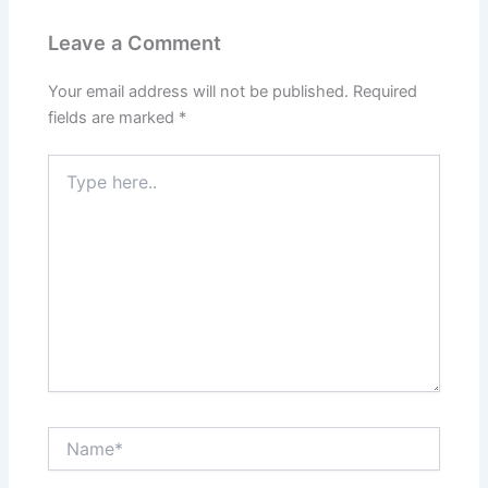
Leave a Comment
Your email address will not be published.
Required
fields are marked
*
Type
here..
Name*