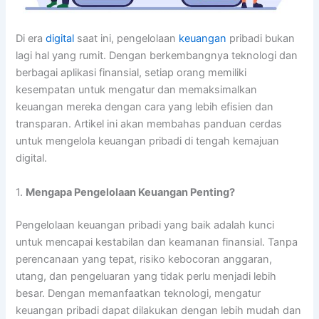
Di era
digital
saat ini, pengelolaan
keuangan
pribadi bukan
lagi hal yang rumit. Dengan berkembangnya teknologi dan
berbagai aplikasi finansial, setiap orang memiliki
kesempatan untuk mengatur dan memaksimalkan
keuangan mereka dengan cara yang lebih efisien dan
transparan. Artikel ini akan membahas panduan cerdas
untuk mengelola keuangan pribadi di tengah kemajuan
digital.
1.
Mengapa Pengelolaan Keuangan Penting?
Pengelolaan keuangan pribadi yang baik adalah kunci
untuk mencapai kestabilan dan keamanan finansial. Tanpa
perencanaan yang tepat, risiko kebocoran anggaran,
utang, dan pengeluaran yang tidak perlu menjadi lebih
besar. Dengan memanfaatkan teknologi, mengatur
keuangan pribadi dapat dilakukan dengan lebih mudah dan