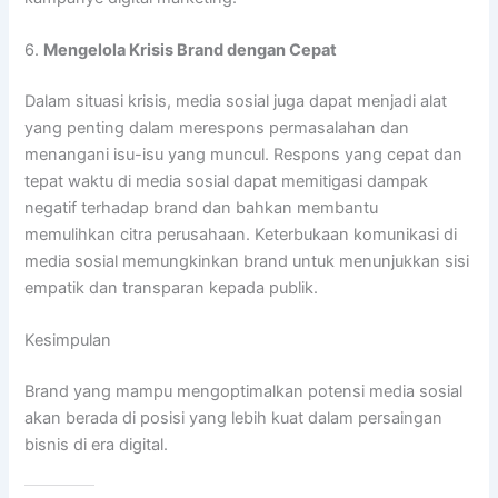
6.
Mengelola Krisis Brand dengan Cepat
Dalam situasi krisis, media sosial juga dapat menjadi alat
yang penting dalam merespons permasalahan dan
menangani isu-isu yang muncul. Respons yang cepat dan
tepat waktu di media sosial dapat memitigasi dampak
negatif terhadap brand dan bahkan membantu
memulihkan citra perusahaan. Keterbukaan komunikasi di
media sosial memungkinkan brand untuk menunjukkan sisi
empatik dan transparan kepada publik.
Kesimpulan
Brand yang mampu mengoptimalkan potensi media sosial
akan berada di posisi yang lebih kuat dalam persaingan
bisnis di era digital.