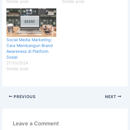
Similar post
Similar post
Social Media Marketing:
Cara Membangun Brand
Awareness di Platform
Sosial
21/10/2024
Similar post
PREVIOUS
NEXT
Leave a Comment