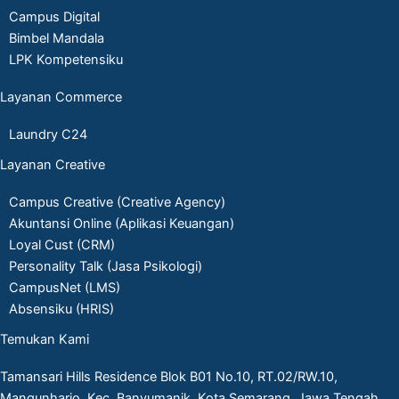
Campus Digital
Bimbel Mandala
LPK Kompetensiku
Layanan Commerce
Laundry C24
Layanan Creative
Campus Creative (Creative Agency)
Akuntansi Online (Aplikasi Keuangan)
Loyal Cust (CRM)
Personality Talk (Jasa Psikologi)
CampusNet (LMS)
Absensiku (HRIS)
Temukan Kami
Tamansari Hills Residence Blok B01 No.10, RT.02/RW.10,
Mangunharjo, Kec. Banyumanik, Kota Semarang, Jawa Tengah