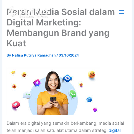
Skip
Peran Media Sosial dalam
to
content
Digital Marketing:
Membangun Brand yang
Kuat
By
Nafisa Putriya Ramadhan
/
03/10/2024
Dalam era digital yang semakin berkembang, media sosial
telah menjadi salah satu alat utama dalam strategi
digital