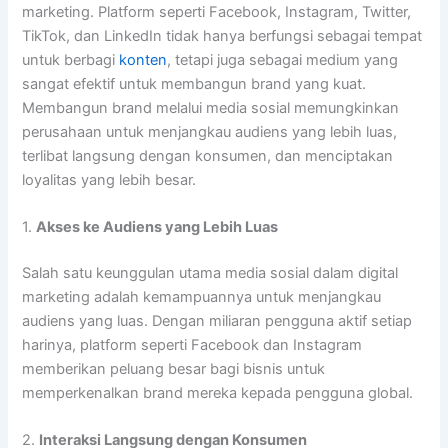
marketing. Platform seperti Facebook, Instagram, Twitter,
TikTok, dan LinkedIn tidak hanya berfungsi sebagai tempat
untuk berbagi
konten
, tetapi juga sebagai medium yang
sangat efektif untuk membangun brand yang kuat.
Membangun brand melalui media sosial memungkinkan
perusahaan untuk menjangkau audiens yang lebih luas,
terlibat langsung dengan konsumen, dan menciptakan
loyalitas yang lebih besar.
1.
Akses ke Audiens yang Lebih Luas
Salah satu keunggulan utama media sosial dalam digital
marketing adalah kemampuannya untuk menjangkau
audiens yang luas. Dengan miliaran pengguna aktif setiap
harinya, platform seperti Facebook dan Instagram
memberikan peluang besar bagi bisnis untuk
memperkenalkan brand mereka kepada pengguna global.
2.
Interaksi Langsung dengan Konsumen