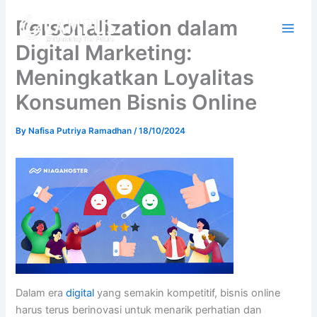
Skip
Personalization dalam
to
content
Digital Marketing:
Meningkatkan Loyalitas
Konsumen Bisnis Online
By
Nafisa Putriya Ramadhan
/
18/10/2024
Dalam era
digital
yang semakin kompetitif, bisnis online
harus terus berinovasi untuk menarik perhatian dan