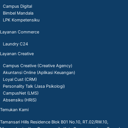
Campus Digital
Bimbel Mandala
LPK Kompetensiku
Layanan Commerce
Laundry C24
Layanan Creative
Campus Creative (Creative Agency)
Akuntansi Online (Aplikasi Keuangan)
Loyal Cust (CRM)
Personality Talk (Jasa Psikologi)
CampusNet (LMS)
Absensiku (HRIS)
Temukan Kami
Tamansari Hills Residence Blok B01 No.10, RT.02/RW.10,