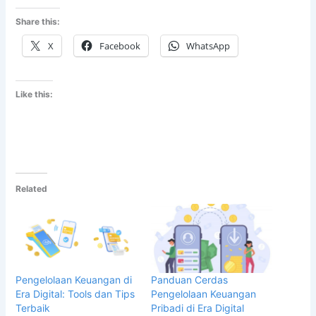
Share this:
X
Facebook
WhatsApp
Like this:
Related
Pengelolaan Keuangan di
Panduan Cerdas
Era Digital: Tools dan Tips
Pengelolaan Keuangan
Terbaik
Pribadi di Era Digital