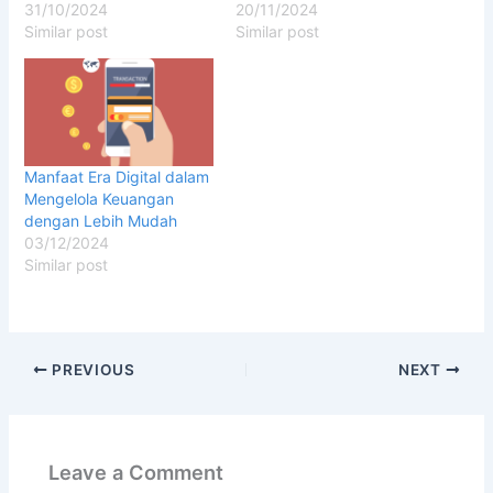
31/10/2024
20/11/2024
Similar post
Similar post
Manfaat Era Digital dalam
Mengelola Keuangan
dengan Lebih Mudah
03/12/2024
Similar post
PREVIOUS
NEXT
Leave a Comment