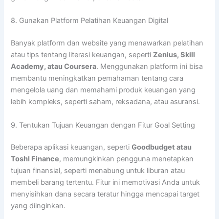
8. Gunakan Platform Pelatihan Keuangan Digital
Banyak platform dan website yang menawarkan pelatihan
atau tips tentang literasi keuangan, seperti
Zenius, Skill
Academy, atau Coursera
. Menggunakan platform ini bisa
membantu meningkatkan pemahaman tentang cara
mengelola uang dan memahami produk keuangan yang
lebih kompleks, seperti saham, reksadana, atau asuransi.
9. Tentukan Tujuan Keuangan dengan Fitur Goal Setting
Beberapa aplikasi keuangan, seperti
Goodbudget atau
Toshl Finance
, memungkinkan pengguna menetapkan
tujuan finansial, seperti menabung untuk liburan atau
membeli barang tertentu. Fitur ini memotivasi Anda untuk
menyisihkan dana secara teratur hingga mencapai target
yang diinginkan.