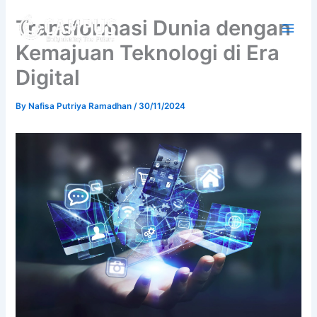
Skip
Transformasi Dunia dengan
to
content
Kemajuan Teknologi di Era
Digital
By
Nafisa Putriya Ramadhan
/
30/11/2024