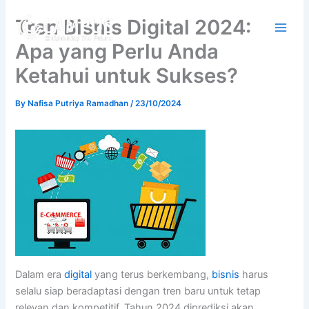
Skip
Tren Bisnis Digital 2024:
to
content
Apa yang Perlu Anda
Ketahui untuk Sukses?
By
Nafisa Putriya Ramadhan
/
23/10/2024
Dalam era
digital
yang terus berkembang,
bisnis
harus
selalu siap beradaptasi dengan tren baru untuk tetap
relevan dan kompetitif. Tahun 2024 diprediksi akan