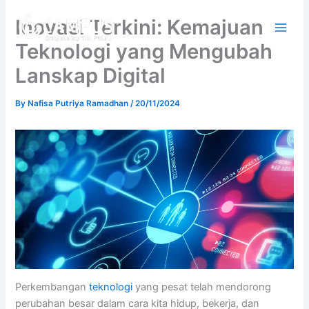
Skip
Inovasi Terkini: Kemajuan
to
content
Teknologi yang Mengubah
Lanskap Digital
By
Nafisa Putriya Ramadhan
/
20/11/2024
Perkembangan
teknologi
yang pesat telah mendorong
perubahan besar dalam cara kita hidup, bekerja, dan