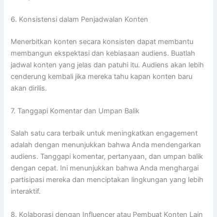
6. Konsistensi dalam Penjadwalan Konten
Menerbitkan konten secara konsisten dapat membantu
membangun ekspektasi dan kebiasaan audiens. Buatlah
jadwal konten yang jelas dan patuhi itu. Audiens akan lebih
cenderung kembali jika mereka tahu kapan konten baru
akan dirilis.
7. Tanggapi Komentar dan Umpan Balik
Salah satu cara terbaik untuk meningkatkan engagement
adalah dengan menunjukkan bahwa Anda mendengarkan
audiens. Tanggapi komentar, pertanyaan, dan umpan balik
dengan cepat. Ini menunjukkan bahwa Anda menghargai
partisipasi mereka dan menciptakan lingkungan yang lebih
interaktif.
8. Kolaborasi dengan Influencer atau Pembuat Konten Lain