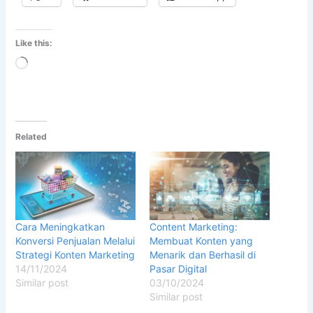
Like this:
Loading…
Related
Cara Meningkatkan
Content Marketing:
Konversi Penjualan Melalui
Membuat Konten yang
Strategi Konten Marketing
Menarik dan Berhasil di
14/11/2024
Pasar Digital
Similar post
03/10/2024
Similar post