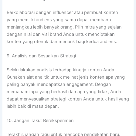
Berkolaborasi dengan influencer atau pembuat konten
yang memiliki audiens yang sama dapat membantu
menjangkau lebih banyak orang. Pilih mitra yang sejalan
dengan nilai dan visi brand Anda untuk menciptakan
konten yang otentik dan menarik bagi kedua audiens.
9. Analisis dan Sesuaikan Strategi
Selalu lakukan analisis terhadap kinerja konten Anda.
Gunakan alat analitik untuk melihat jenis konten apa yang
paling banyak mendapatkan engagement. Dengan
memahami apa yang berhasil dan apa yang tidak, Anda
dapat menyesuaikan strategi konten Anda untuk hasil yang
lebih baik di masa depan.
10. Jangan Takut Bereksperimen
Terakhir, jangan ragu untuk mencoba pendekatan baru.