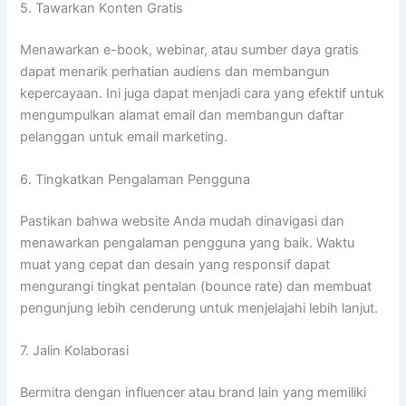
5. Tawarkan Konten Gratis
Menawarkan e-book, webinar, atau sumber daya gratis
dapat menarik perhatian audiens dan membangun
kepercayaan. Ini juga dapat menjadi cara yang efektif untuk
mengumpulkan alamat email dan membangun daftar
pelanggan untuk email marketing.
6. Tingkatkan Pengalaman Pengguna
Pastikan bahwa website Anda mudah dinavigasi dan
menawarkan pengalaman pengguna yang baik. Waktu
muat yang cepat dan desain yang responsif dapat
mengurangi tingkat pentalan (bounce rate) dan membuat
pengunjung lebih cenderung untuk menjelajahi lebih lanjut.
7. Jalin Kolaborasi
Bermitra dengan influencer atau brand lain yang memiliki