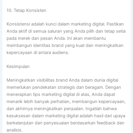
10. Tetap Konsisten
Konsistensi adalah kunci dalam marketing digital. Pastikan
Anda aktif di semua saluran yang Anda pilih dan tetap setia
pada merek dan pesan Anda. Ini akan membantu
membangun identitas brand yang kuat dan meningkatkan
kepercayaan di antara audiens.
Kesimpulan
Meningkatkan visibilitas brand Anda dalam dunia digital
memerlukan pendekatan strategis dan beragam. Dengan
menerapkan tips marketing digital di atas, Anda dapat
menarik lebih banyak perhatian, membangun kepercayaan,
dan akhirnya meningkatkan penjualan. Ingatlah bahwa
kesuksesan dalam marketing digital adalah hasil dari upaya
berkelanjutan dan penyesuaian berdasarkan feedback dan
analisis.