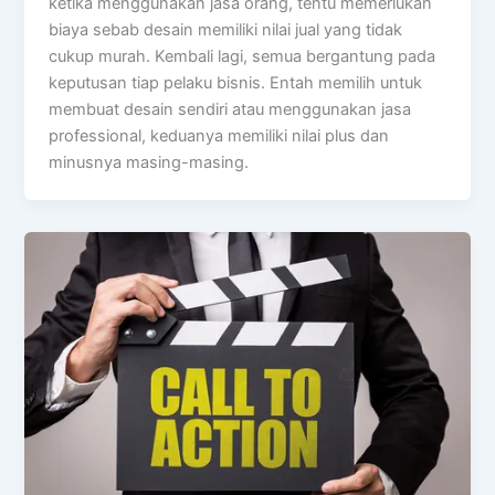
ketika menggunakan jasa orang, tentu memerlukan
biaya sebab desain memiliki nilai jual yang tidak
cukup murah. Kembali lagi, semua bergantung pada
keputusan tiap pelaku bisnis. Entah memilih untuk
membuat desain sendiri atau menggunakan jasa
professional, keduanya memiliki nilai plus dan
minusnya masing-masing.