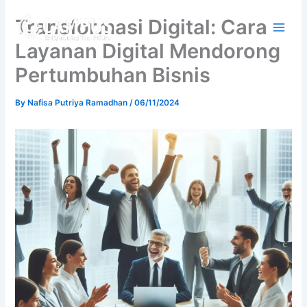
Skip
Transformasi Digital: Cara
to
content
Layanan Digital Mendorong
Pertumbuhan Bisnis
By
Nafisa Putriya Ramadhan
/
06/11/2024