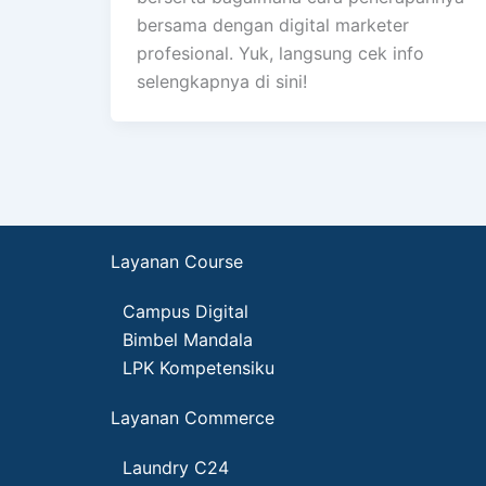
bersama dengan digital marketer
profesional. Yuk, langsung cek info
selengkapnya di sini!
Layanan Course
Campus Digital
Bimbel Mandala
LPK Kompetensiku
Layanan Commerce
Laundry C24