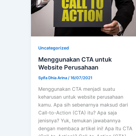
Uncategorized
Menggunakan CTA untuk
Website Perusahaan
Syifa Dhia Arina
/
16/07/2021
Menggunakan CTA menjadi suatu
keharusan untuk website perusahaan
kamu. Apa sih sebenarnya maksud dari
Call-to-Action (CTA) itu? Apa saja
jenisnya? Yuk, temukan jawabannya
dengan membaca artikel ini! Apa Itu CTA