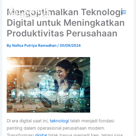
Skip
Mengoptimalkan Teknologi
to
content
Digital untuk Meningkatkan
Produktivitas Perusahaan
By
Nafisa Putriya Ramadhan
/
30/09/2024
Di era digital saat ini,
teknologi
telah menjadi fondasi
penting dalam operasional perusahaan modern.
Transformasi
digital
tidak hanya menjadi tren, tetapi juga